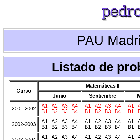
PAU Madri
Listado de pro
Matemáticas II
Curso
Junio
Septiembre
M
A1
A2
A3
A4
A1
A2
A3
A4
A1
2001-2002
B1
B2
B3
B4
B1
B2
B3
B4
B1
A1 A2 A3 A4
A1 A2 A3 A4
A1 
2002-2003
B1 B2 B3 B4
B1 B2 B3 B4
B1 
A1 A2 A3 A4
A1 A2 A3 A4
A1 
2003-2004