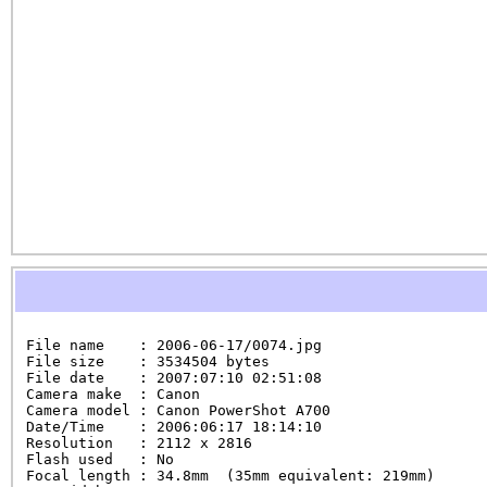
File name    : 2006-06-17/0074.jpg

File size    : 3534504 bytes

File date    : 2007:07:10 02:51:08

Camera make  : Canon

Camera model : Canon PowerShot A700

Date/Time    : 2006:06:17 18:14:10

Resolution   : 2112 x 2816

Flash used   : No

Focal length : 34.8mm  (35mm equivalent: 219mm)
