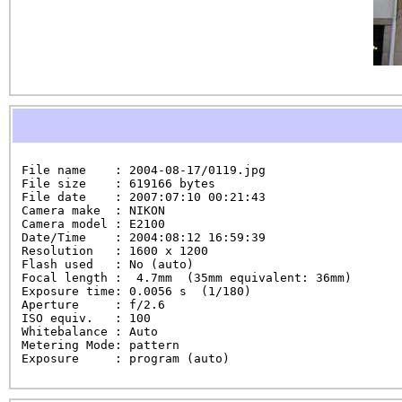
File name    : 2004-08-17/0119.jpg

File size    : 619166 bytes

File date    : 2007:07:10 00:21:43

Camera make  : NIKON

Camera model : E2100

Date/Time    : 2004:08:12 16:59:39

Resolution   : 1600 x 1200

Flash used   : No (auto)

Focal length :  4.7mm  (35mm equivalent: 36mm)

Exposure time: 0.0056 s  (1/180)

Aperture     : f/2.6

ISO equiv.   : 100

Whitebalance : Auto

Metering Mode: pattern

Exposure     : program (auto)