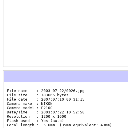
File name    : 2003-07-22/0026.jpg

File size    : 783665 bytes

File date    : 2007:07:10 00:31:15

Camera make  : NIKON

Camera model : E2100

Date/Time    : 2003:07:22 10:52:58

Resolution   : 1200 x 1600

Flash used   : Yes (auto)

Focal length :  5.6mm  (35mm equivalent: 43mm)
