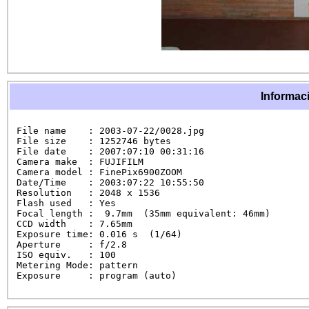
Informaci
File name    : 2003-07-22/0028.jpg

File size    : 1252746 bytes

File date    : 2007:07:10 00:31:16

Camera make  : FUJIFILM

Camera model : FinePix6900ZOOM

Date/Time    : 2003:07:22 10:55:50

Resolution   : 2048 x 1536

Flash used   : Yes

Focal length :  9.7mm  (35mm equivalent: 46mm)

CCD width    : 7.65mm

Exposure time: 0.016 s  (1/64)

Aperture     : f/2.8

ISO equiv.   : 100

Metering Mode: pattern

Exposure     : program (auto)