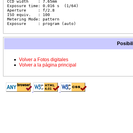
CCD width    : 7.65mm

Exposure time: 0.016 s  (1/64)

Aperture     : f/2.8

ISO equiv.   : 100

Metering Mode: pattern

Exposure     : program (auto)
Posibil
Volver a Fotos digitales
Volver a la página principal