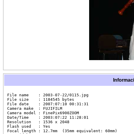
Informaci
File name    : 2003-07-22/0115.jpg

File size    : 1184545 bytes

File date    : 2007:07:10 00:31:31

Camera make  : FUJIFILM

Camera model : FinePix6900ZOOM

Date/Time    : 2003:07:22 11:28:01

Resolution   : 1536 x 2048

Flash used   : Yes

Focal length : 12.7mm  (35mm equivalent: 60mm)
