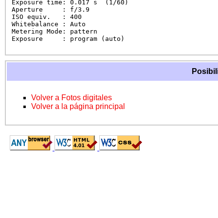
Exposure time: 0.017 s  (1/60)

Aperture     : f/3.9

ISO equiv.   : 400

Whitebalance : Auto

Metering Mode: pattern

Exposure     : program (auto)
Posibil
Volver a Fotos digitales
Volver a la página principal