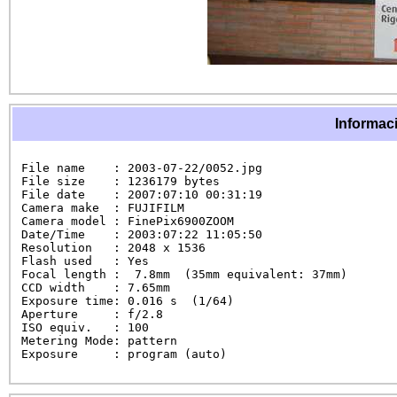
Informaci
File name    : 2003-07-22/0052.jpg

File size    : 1236179 bytes

File date    : 2007:07:10 00:31:19

Camera make  : FUJIFILM

Camera model : FinePix6900ZOOM

Date/Time    : 2003:07:22 11:05:50

Resolution   : 2048 x 1536

Flash used   : Yes

Focal length :  7.8mm  (35mm equivalent: 37mm)

CCD width    : 7.65mm

Exposure time: 0.016 s  (1/64)

Aperture     : f/2.8

ISO equiv.   : 100

Metering Mode: pattern

Exposure     : program (auto)