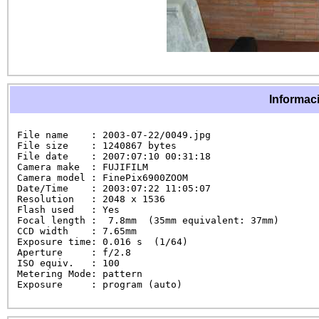
Informaci
File name    : 2003-07-22/0049.jpg

File size    : 1240867 bytes

File date    : 2007:07:10 00:31:18

Camera make  : FUJIFILM

Camera model : FinePix6900ZOOM

Date/Time    : 2003:07:22 11:05:07

Resolution   : 2048 x 1536

Flash used   : Yes

Focal length :  7.8mm  (35mm equivalent: 37mm)

CCD width    : 7.65mm

Exposure time: 0.016 s  (1/64)

Aperture     : f/2.8

ISO equiv.   : 100

Metering Mode: pattern

Exposure     : program (auto)