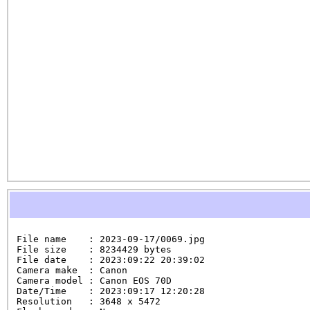
File name    : 2023-09-17/0069.jpg

File size    : 8234429 bytes

File date    : 2023:09:22 20:39:02

Camera make  : Canon

Camera model : Canon EOS 70D

Date/Time    : 2023:09:17 12:20:28

Resolution   : 3648 x 5472
