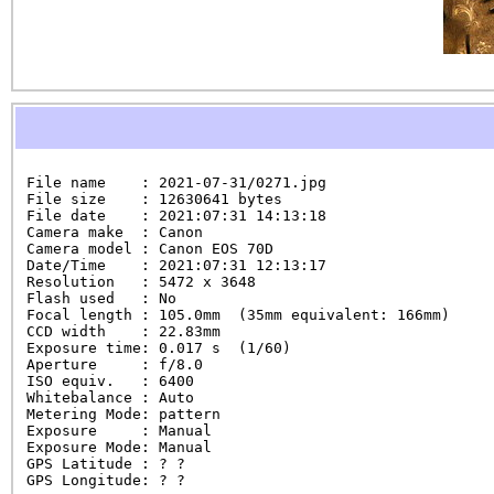
File name    : 2021-07-31/0271.jpg

File size    : 12630641 bytes

File date    : 2021:07:31 14:13:18

Camera make  : Canon

Camera model : Canon EOS 70D

Date/Time    : 2021:07:31 12:13:17

Resolution   : 5472 x 3648

Flash used   : No

Focal length : 105.0mm  (35mm equivalent: 166mm)

CCD width    : 22.83mm

Exposure time: 0.017 s  (1/60)

Aperture     : f/8.0

ISO equiv.   : 6400

Whitebalance : Auto

Metering Mode: pattern

Exposure     : Manual

Exposure Mode: Manual

GPS Latitude : ? ?

GPS Longitude: ? ?