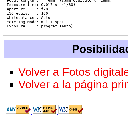
Focal length :  4.6mm  (35mm equivalent: 26mm)

Exposure time: 0.017 s  (1/60)

Aperture     : f/8.0

ISO equiv.   : 100

Whitebalance : Auto

Metering Mode: multi spot

Exposure     : program (auto)
Posibilida
Volver a Fotos digital
Volver a la página pri