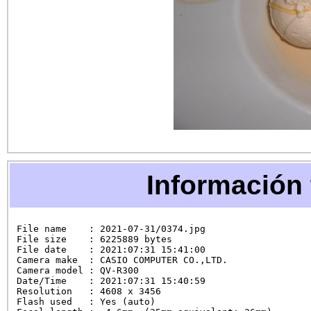
Información 
File name    : 2021-07-31/0374.jpg

File size    : 6225889 bytes

File date    : 2021:07:31 15:41:00

Camera make  : CASIO COMPUTER CO.,LTD.

Camera model : QV-R300

Date/Time    : 2021:07:31 15:40:59

Resolution   : 4608 x 3456

Flash used   : Yes (auto)
