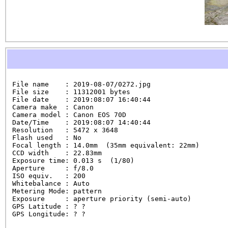
File name    : 2019-08-07/0272.jpg

File size    : 11312001 bytes

File date    : 2019:08:07 16:40:44

Camera make  : Canon

Camera model : Canon EOS 70D

Date/Time    : 2019:08:07 14:40:44

Resolution   : 5472 x 3648

Flash used   : No

Focal length : 14.0mm  (35mm equivalent: 22mm)

CCD width    : 22.83mm

Exposure time: 0.013 s  (1/80)

Aperture     : f/8.0

ISO equiv.   : 200

Whitebalance : Auto

Metering Mode: pattern

Exposure     : aperture priority (semi-auto)

GPS Latitude : ? ?

GPS Longitude: ? ?