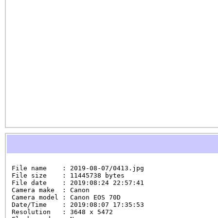
File name    : 2019-08-07/0413.jpg

File size    : 11445738 bytes

File date    : 2019:08:24 22:57:41

Camera make  : Canon

Camera model : Canon EOS 70D

Date/Time    : 2019:08:07 17:35:53

Resolution   : 3648 x 5472
