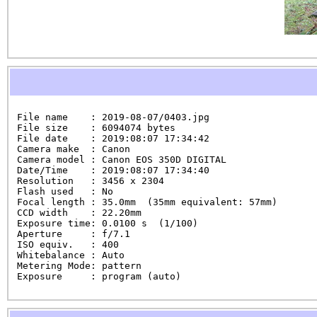
File name    : 2019-08-07/0403.jpg

File size    : 6094074 bytes

File date    : 2019:08:07 17:34:42

Camera make  : Canon

Camera model : Canon EOS 350D DIGITAL

Date/Time    : 2019:08:07 17:34:40

Resolution   : 3456 x 2304

Flash used   : No

Focal length : 35.0mm  (35mm equivalent: 57mm)

CCD width    : 22.20mm

Exposure time: 0.0100 s  (1/100)

Aperture     : f/7.1

ISO equiv.   : 400

Whitebalance : Auto

Metering Mode: pattern

Exposure     : program (auto)