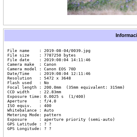
Informaci
File name    : 2019-08-04/0039.jpg

File size    : 7787250 bytes

File date    : 2019:08:04 14:11:46

Camera make  : Canon

Camera model : Canon EOS 70D

Date/Time    : 2019:08:04 12:11:46

Resolution   : 5472 x 3648

Flash used   : No

Focal length : 200.0mm  (35mm equivalent: 315mm)

CCD width    : 22.83mm

Exposure time: 0.0025 s  (1/400)

Aperture     : f/4.0

ISO equiv.   : 400

Whitebalance : Auto

Metering Mode: pattern

Exposure     : aperture priority (semi-auto)

GPS Latitude : ? ?

GPS Longitude: ? ?