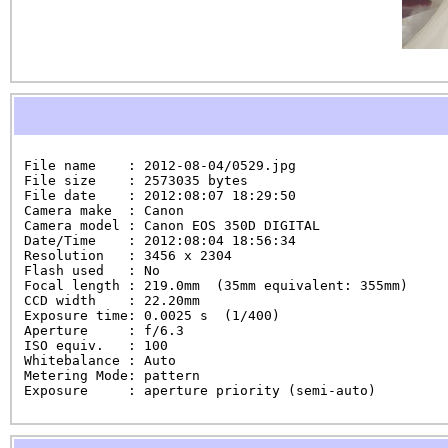
File name    : 2012-08-04/0529.jpg

File size    : 2573035 bytes

File date    : 2012:08:07 18:29:50

Camera make  : Canon

Camera model : Canon EOS 350D DIGITAL

Date/Time    : 2012:08:04 18:56:34

Resolution   : 3456 x 2304

Flash used   : No

Focal length : 219.0mm  (35mm equivalent: 355mm)

CCD width    : 22.20mm

Exposure time: 0.0025 s  (1/400)

Aperture     : f/6.3

ISO equiv.   : 100

Whitebalance : Auto

Metering Mode: pattern

Exposure     : aperture priority (semi-auto)