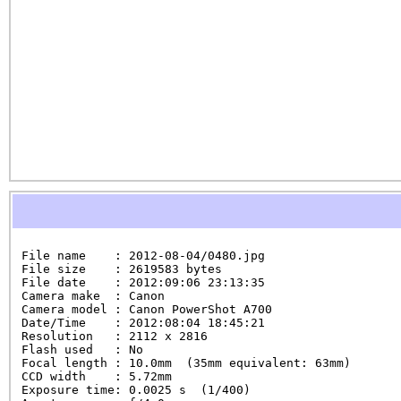
File name    : 2012-08-04/0480.jpg

File size    : 2619583 bytes

File date    : 2012:09:06 23:13:35

Camera make  : Canon

Camera model : Canon PowerShot A700

Date/Time    : 2012:08:04 18:45:21

Resolution   : 2112 x 2816

Flash used   : No

Focal length : 10.0mm  (35mm equivalent: 63mm)

CCD width    : 5.72mm

Exposure time: 0.0025 s  (1/400)
