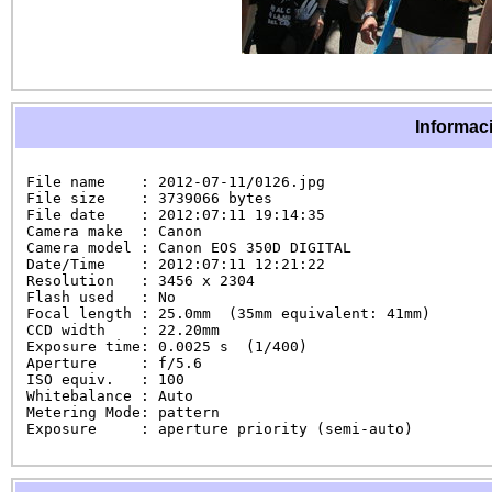
Informaci
File name    : 2012-07-11/0126.jpg

File size    : 3739066 bytes

File date    : 2012:07:11 19:14:35

Camera make  : Canon

Camera model : Canon EOS 350D DIGITAL

Date/Time    : 2012:07:11 12:21:22

Resolution   : 3456 x 2304

Flash used   : No

Focal length : 25.0mm  (35mm equivalent: 41mm)

CCD width    : 22.20mm

Exposure time: 0.0025 s  (1/400)

Aperture     : f/5.6

ISO equiv.   : 100

Whitebalance : Auto

Metering Mode: pattern

Exposure     : aperture priority (semi-auto)