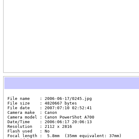
File name    : 2006-06-17/0245.jpg

File size    : 4820667 bytes

File date    : 2007:07:10 02:52:41

Camera make  : Canon

Camera model : Canon PowerShot A700

Date/Time    : 2006:06:17 20:06:13

Resolution   : 2112 x 2816

Flash used   : No

Focal length :  5.8mm  (35mm equivalent: 37mm)
