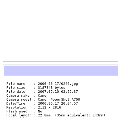
File name    : 2006-06-17/0240.jpg

File size    : 3187848 bytes

File date    : 2007:07:10 02:52:37

Camera make  : Canon

Camera model : Canon PowerShot A700

Date/Time    : 2006:06:17 20:04:57

Resolution   : 2112 x 2816

Flash used   : No

Focal length : 22.8mm  (35mm equivalent: 143mm)
