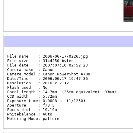
File name    : 2006-06-17/0226.jpg

File size    : 3144250 bytes

File date    : 2007:07:10 02:52:23

Camera make  : Canon

Camera model : Canon PowerShot A700

Date/Time    : 2006:06:17 19:47:36

Resolution   : 2816 x 2112

Flash used   : No

Focal length : 14.7mm  (35mm equivalent: 93mm)

CCD width    : 5.72mm

Exposure time: 0.0008 s  (1/1250)

Aperture     : f/3.5

Focus dist.  : 19.19m

Whitebalance : Auto

Metering Mode: pattern