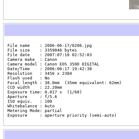
File name    : 2006-06-17/0206.jpg

File size    : 3359046 bytes

File date    : 2007:07:10 02:52:03

Camera make  : Canon

Camera model : Canon EOS 350D DIGITAL

Date/Time    : 2006:06:17 19:42:38

Resolution   : 3456 x 2304

Flash used   : No

Focal length : 38.0mm  (35mm equivalent: 62mm)

CCD width    : 22.20mm

Exposure time: 0.017 s  (1/60)

Aperture     : f/5.6

ISO equiv.   : 100

Whitebalance : Auto

Metering Mode: partial

Exposure     : aperture priority (semi-auto)