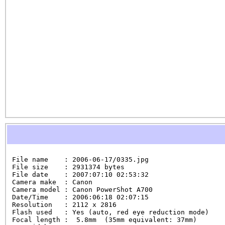
File name    : 2006-06-17/0335.jpg

File size    : 2931374 bytes

File date    : 2007:07:10 02:53:32

Camera make  : Canon

Camera model : Canon PowerShot A700

Date/Time    : 2006:06:18 02:07:15

Resolution   : 2112 x 2816

Flash used   : Yes (auto, red eye reduction mode)

Focal length :  5.8mm  (35mm equivalent: 37mm)
