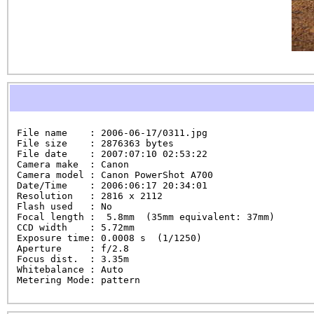
File name    : 2006-06-17/0311.jpg

File size    : 2876363 bytes

File date    : 2007:07:10 02:53:22

Camera make  : Canon

Camera model : Canon PowerShot A700

Date/Time    : 2006:06:17 20:34:01

Resolution   : 2816 x 2112

Flash used   : No

Focal length :  5.8mm  (35mm equivalent: 37mm)

CCD width    : 5.72mm

Exposure time: 0.0008 s  (1/1250)

Aperture     : f/2.8

Focus dist.  : 3.35m

Whitebalance : Auto

Metering Mode: pattern