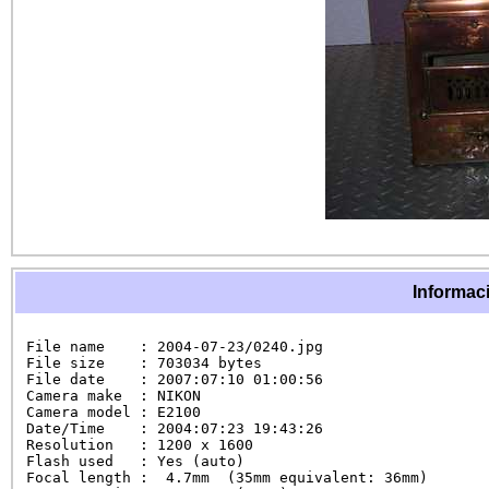
Informaci
File name    : 2004-07-23/0240.jpg

File size    : 703034 bytes

File date    : 2007:07:10 01:00:56

Camera make  : NIKON

Camera model : E2100

Date/Time    : 2004:07:23 19:43:26

Resolution   : 1200 x 1600

Flash used   : Yes (auto)

Focal length :  4.7mm  (35mm equivalent: 36mm)
