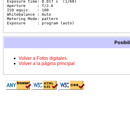
Exposure time: 0.017 s  (1/60)

Aperture     : f/2.6

ISO equiv.   : 100

Whitebalance : Auto

Metering Mode: pattern

Exposure     : program (auto)
Posibil
Volver a Fotos digitales
Volver a la página principal