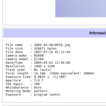
Informaci
File name    : 2004-04-06/0078.jpg

File size    : 326871 bytes

File date    : 2007:07:10 01:12:54

Camera make  : NIKON

Camera model : E2100

Date/Time    : 2004:04:01 15:46:08

Resolution   : 1600 x 1200

Flash used   : No (auto)

Focal length : 14.1mm  (35mm equivalent: 108mm)

Exposure time: 0.0055 s  (1/180)

Aperture     : f/4.7

ISO equiv.   : 100

Whitebalance : Auto

Metering Mode: pattern

Exposure     : program (auto)