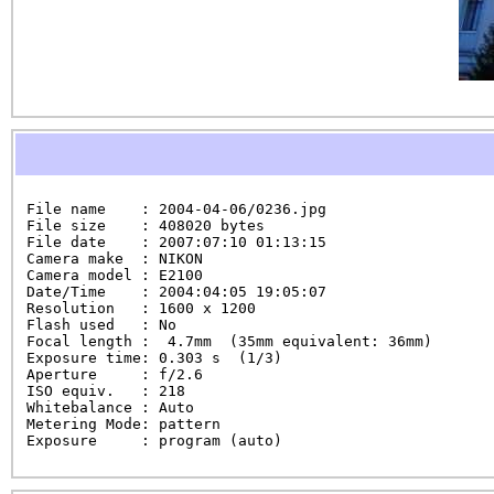
File name    : 2004-04-06/0236.jpg

File size    : 408020 bytes

File date    : 2007:07:10 01:13:15

Camera make  : NIKON

Camera model : E2100

Date/Time    : 2004:04:05 19:05:07

Resolution   : 1600 x 1200

Flash used   : No

Focal length :  4.7mm  (35mm equivalent: 36mm)

Exposure time: 0.303 s  (1/3)

Aperture     : f/2.6

ISO equiv.   : 218

Whitebalance : Auto

Metering Mode: pattern

Exposure     : program (auto)