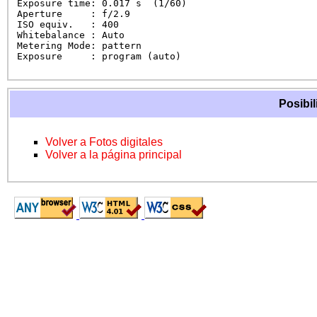
Exposure time: 0.017 s  (1/60)

Aperture     : f/2.9

ISO equiv.   : 400

Whitebalance : Auto

Metering Mode: pattern

Exposure     : program (auto)
Posibil
Volver a Fotos digitales
Volver a la página principal