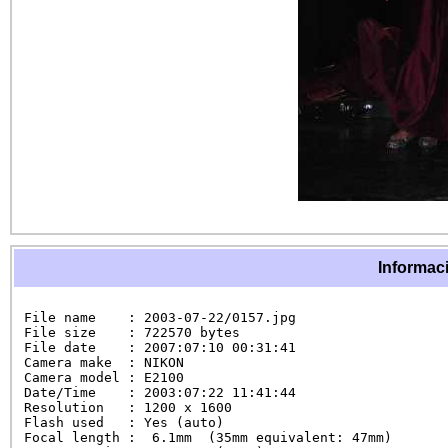
Informaci
File name    : 2003-07-22/0157.jpg

File size    : 722570 bytes

File date    : 2007:07:10 00:31:41

Camera make  : NIKON

Camera model : E2100

Date/Time    : 2003:07:22 11:41:44

Resolution   : 1200 x 1600

Flash used   : Yes (auto)

Focal length :  6.1mm  (35mm equivalent: 47mm)
