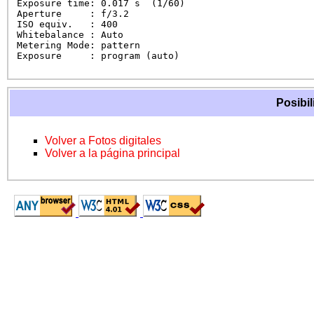
Exposure time: 0.017 s  (1/60)

Aperture     : f/3.2

ISO equiv.   : 400

Whitebalance : Auto

Metering Mode: pattern

Exposure     : program (auto)
Posibil
Volver a Fotos digitales
Volver a la página principal