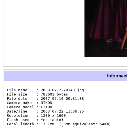
Informaci
File name    : 2003-07-22/0143.jpg

File size    : 788603 bytes

File date    : 2007:07:10 00:31:38

Camera make  : NIKON

Camera model : E2100

Date/Time    : 2003:07:22 11:36:25

Resolution   : 1200 x 1600

Flash used   : Yes (auto)

Focal length :  7.1mm  (35mm equivalent: 54mm)
