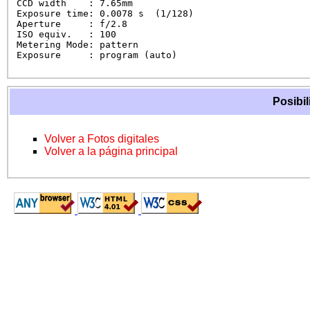
CCD width    : 7.65mm

Exposure time: 0.0078 s  (1/128)

Aperture     : f/2.8

ISO equiv.   : 100

Metering Mode: pattern

Exposure     : program (auto)
Posibil
Volver a Fotos digitales
Volver a la página principal