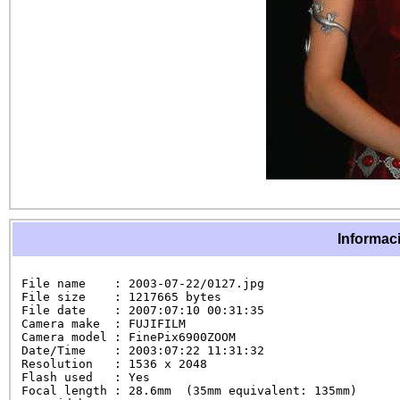
Informaci
File name    : 2003-07-22/0127.jpg

File size    : 1217665 bytes

File date    : 2007:07:10 00:31:35

Camera make  : FUJIFILM

Camera model : FinePix6900ZOOM

Date/Time    : 2003:07:22 11:31:32

Resolution   : 1536 x 2048

Flash used   : Yes

Focal length : 28.6mm  (35mm equivalent: 135mm)
