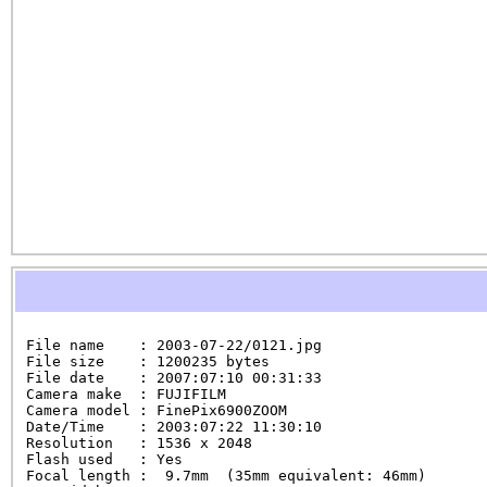
File name    : 2003-07-22/0121.jpg

File size    : 1200235 bytes

File date    : 2007:07:10 00:31:33

Camera make  : FUJIFILM

Camera model : FinePix6900ZOOM

Date/Time    : 2003:07:22 11:30:10

Resolution   : 1536 x 2048

Flash used   : Yes

Focal length :  9.7mm  (35mm equivalent: 46mm)
