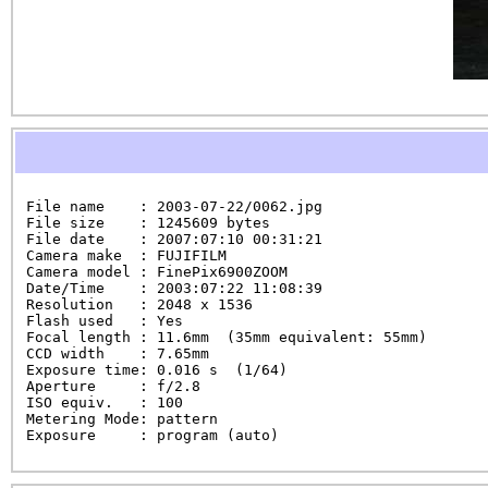
File name    : 2003-07-22/0062.jpg

File size    : 1245609 bytes

File date    : 2007:07:10 00:31:21

Camera make  : FUJIFILM

Camera model : FinePix6900ZOOM

Date/Time    : 2003:07:22 11:08:39

Resolution   : 2048 x 1536

Flash used   : Yes

Focal length : 11.6mm  (35mm equivalent: 55mm)

CCD width    : 7.65mm

Exposure time: 0.016 s  (1/64)

Aperture     : f/2.8

ISO equiv.   : 100

Metering Mode: pattern

Exposure     : program (auto)