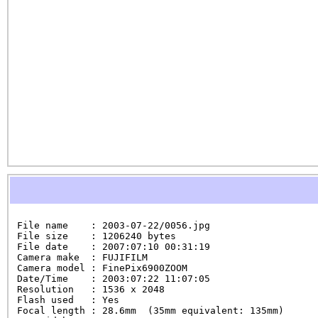
File name    : 2003-07-22/0056.jpg

File size    : 1206240 bytes

File date    : 2007:07:10 00:31:19

Camera make  : FUJIFILM

Camera model : FinePix6900ZOOM

Date/Time    : 2003:07:22 11:07:05

Resolution   : 1536 x 2048

Flash used   : Yes

Focal length : 28.6mm  (35mm equivalent: 135mm)
