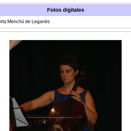
Fotos digitales
berta Menchú de Leganés