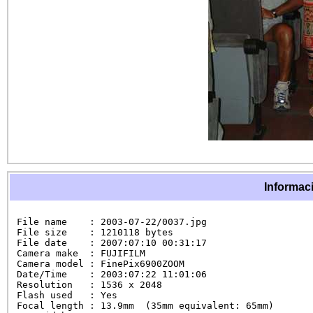
Informaci
File name    : 2003-07-22/0037.jpg

File size    : 1210118 bytes

File date    : 2007:07:10 00:31:17

Camera make  : FUJIFILM

Camera model : FinePix6900ZOOM

Date/Time    : 2003:07:22 11:01:06

Resolution   : 1536 x 2048

Flash used   : Yes

Focal length : 13.9mm  (35mm equivalent: 65mm)
