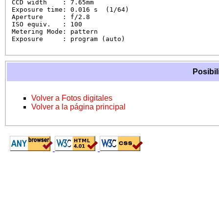
CCD width    : 7.65mm

Exposure time: 0.016 s  (1/64)

Aperture     : f/2.8

ISO equiv.   : 100

Metering Mode: pattern

Exposure     : program (auto)
Posibil
Volver a Fotos digitales
Volver a la página principal