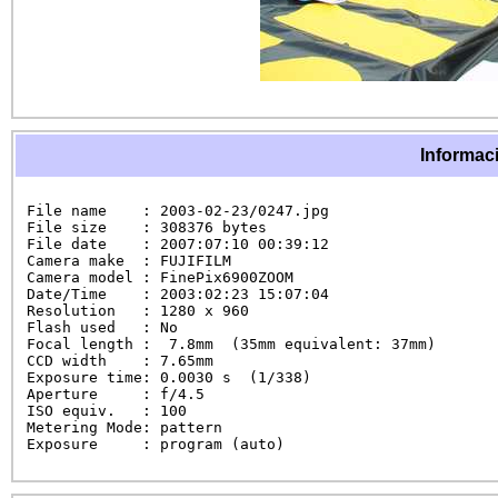
Informaci
File name    : 2003-02-23/0247.jpg

File size    : 308376 bytes

File date    : 2007:07:10 00:39:12

Camera make  : FUJIFILM

Camera model : FinePix6900ZOOM

Date/Time    : 2003:02:23 15:07:04

Resolution   : 1280 x 960

Flash used   : No

Focal length :  7.8mm  (35mm equivalent: 37mm)

CCD width    : 7.65mm

Exposure time: 0.0030 s  (1/338)

Aperture     : f/4.5

ISO equiv.   : 100

Metering Mode: pattern

Exposure     : program (auto)