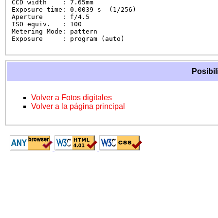
CCD width    : 7.65mm

Exposure time: 0.0039 s  (1/256)

Aperture     : f/4.5

ISO equiv.   : 100

Metering Mode: pattern

Exposure     : program (auto)
Posibil
Volver a Fotos digitales
Volver a la página principal