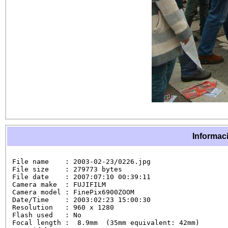
Informaci
File name    : 2003-02-23/0226.jpg

File size    : 279773 bytes

File date    : 2007:07:10 00:39:11

Camera make  : FUJIFILM

Camera model : FinePix6900ZOOM

Date/Time    : 2003:02:23 15:00:30

Resolution   : 960 x 1280

Flash used   : No

Focal length :  8.9mm  (35mm equivalent: 42mm)
